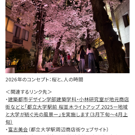
2026年のコンセプト：桜と、人の時間
＜関連するリンク先＞
・
建築都市デザイン学部建築学科・小林研究室が地元商店
街などと「都立大学駅前 桜並木ライトアップ 2025ー地域
と大学が紡ぐ光の風景ー」を実施します（3月下旬～4月上
旬）
・
富志美会
（都立大学駅周辺商店街ウェブサイト）