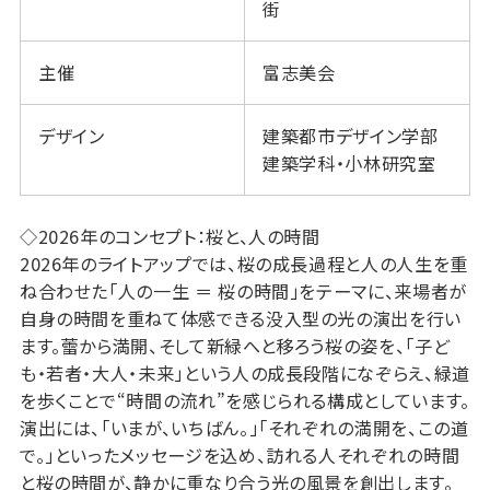
街
主催
富志美会
デザイン
建築都市デザイン学部
建築学科・小林研究室
◇
2026年のコンセプト：桜と、人の時間
2026年のライトアップでは、桜の成長過程と人の人生を重
ね合わせた「人の一生 ＝ 桜の時間」をテーマに、来場者が
自身の時間を重ねて体感できる没入型の光の演出を行い
ます。蕾から満開、そして新緑へと移ろう桜の姿を、「子ど
も・若者・大人・未来」という人の成長段階になぞらえ、緑道
を歩くことで“時間の流れ”を感じられる構成としています。
演出には、「いまが、いちばん。」「それぞれの満開を、この道
で。」といったメッセージを込め、訪れる人それぞれの時間
と桜の時間が、静かに重なり合う光の風景を創出します。