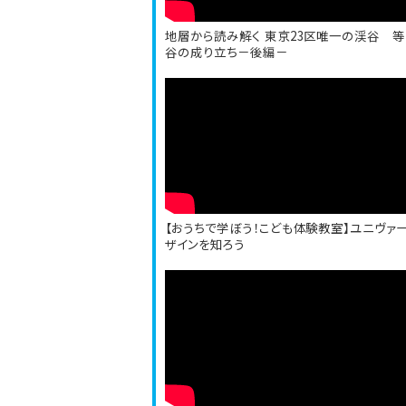
地層から読み解く 東京23区唯一の渓谷 
谷の成り立ち－後編－
【おうちで学ぼう！こども体験教室】ユニヴァ
ザインを知ろう