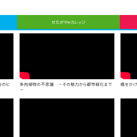
せたがや
eカレッジ
方のヒ
多肉植物の不思議 －その魅力から都市緑化まで
橋をかけ
－