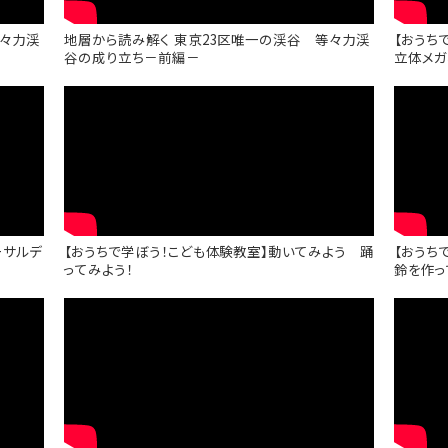
等々力渓
地層から読み解く 東京23区唯一の渓谷 等々力渓
【おうち
谷の成り立ち－前編－
立体メガ
ーサルデ
【おうちで学ぼう！こども体験教室】動いてみよう 踊
【おうち
ってみよう！
鈴を作っ