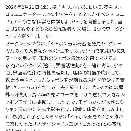
2026年2月21日（土）、横浜キャンパスにおいて、夢キャン
コミュニケーターによる小学生を対象としたイベント「ミニ
フェス～小さな科学を体験しよう！～」を開催しました。当
日は20名の子どもたちと保護者が来場し、２つのワークシ
ョップを開催しました。
ワークショップ①は、「シャボン玉の秘密を発見！～グァー
ガムの力で大きなシャボン玉をつくろう！～」です。初めにス
ライドを用いて「市販のシャボン液は水と何でできてい
る？」というクイズ（答え、界面活性剤）を一緒に考え、水や
油、界面活性剤の特性を理解し、理科の知識を応用して、
乾燥や重さといったシャボン玉が割れる原因を解決する素
材「グァーガム」を加える工夫を紹介しました。その後は屋
外へ移動し、長い棒の先にロープをつけた道具で大きなシ
ャボン玉作りに挑戦しました。また、子どもたちが大きなシ
ャボン玉の中に入る実験も行い、順番に体験を楽しみまし
た。参加した子どもたちからは「シャボン玉をたくさん作れ
て楽しかった」「大きなシャボン玉がすごかった」との感想