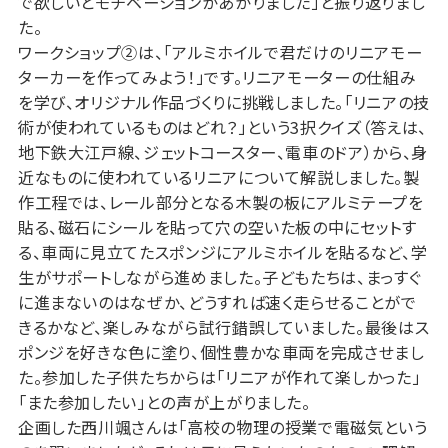
で欲しいとモチベーションがあがりました」と振り返りまし
た。
ワークショップ②は、「アルミホイルで君だけのリニアモー
ターカーを作ってみよう！」です。リニアモーターの仕組み
を学び、オリジナル作品づくりに挑戦しました。「リニアの技
術が使われているものはどれ？」という3択クイズ（答えは、
地下鉄大江戸線、ジェットコースター、電車のドア）から、身
近なものに使われているリニアについて解説しました。製
作工程では、レール部分となる木製の板にアルミテープを
貼る、磁石にシールを貼って穴の空いた板の中にセットす
る、車両に見立てたスポンジにアルミホイルを貼るなど、学
生がサポートしながら進めました。子どもたちは、まっすぐ
に進まないのはなぜか、どうすれば速く走らせることがで
きるかなど、楽しみながら試行錯誤していました。最後はス
ポンジを好きな色に塗り、個性豊かな車両を完成させまし
た。参加した子供たちからは「リニアが作れて楽しかった」
「また参加したい」との声が上がりました。
企画した西川颯さんは「高校の物理の授業で電磁気という